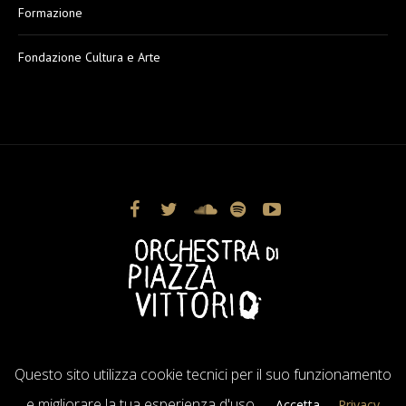
Formazione
Fondazione Cultura e Arte
© 2019 Orchestra di Piazza Vittorio /
Vagabundos s.r.l.
|
Questo sito utilizza cookie tecnici per il suo funzionamento
Privacy Policy
e migliorare la tua esperienza d'uso.
Accetta
Privacy